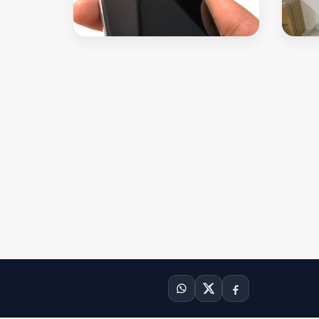
سامسونج جالاكسي S4