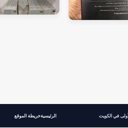
Samsung note 9 512gb new
نوت5 كفاله سنه
أولى في الكويت
الرئيسية
خريطة الموقع