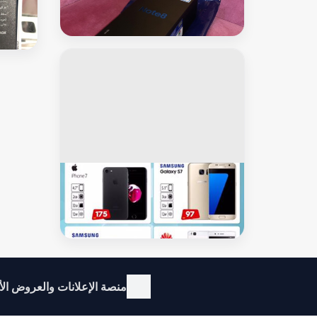
نوت 8 نظيف جداً
 blue
color
سامسونج نوت
عروض خاصة
منصة الإعلانات والعروض ال