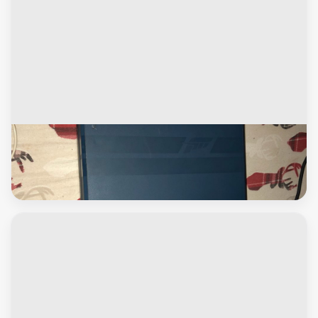
Xbox
اكسبوكس ون اكثرمن٨٠لعبه