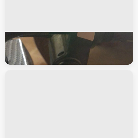
العاب اطفال
سكوتر درفت مميز ورخيص