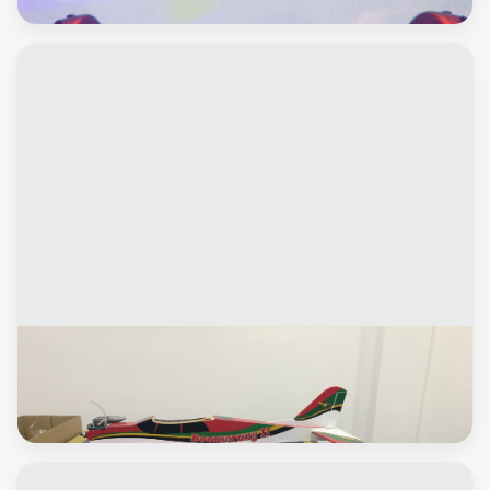
العاب لاسلكية
طيرا نايترو بنزين