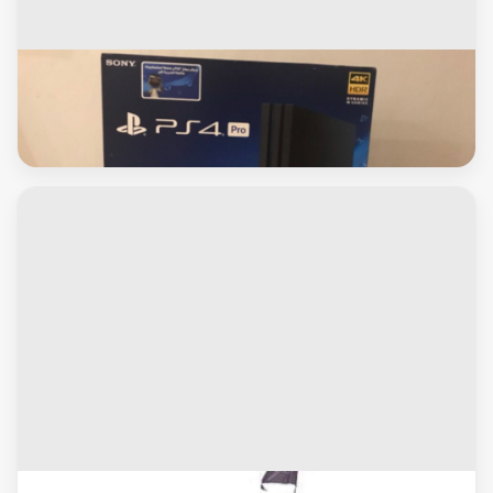
بلاى ستيشن
بلايستيشن 4جديده بالكرتون